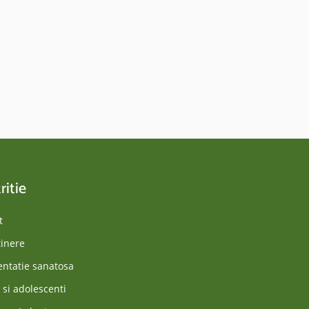
ritie
t
inere
entatie sanatosa
 si adolescenti