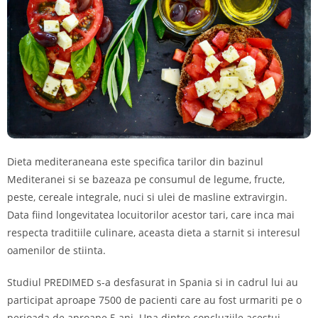
Dieta mediteraneana este specifica tarilor din bazinul
Mediteranei si se bazeaza pe consumul de legume, fructe,
peste, cereale integrale, nuci si ulei de masline extravirgin.
Data fiind longevitatea locuitorilor acestor tari, care inca mai
respecta traditiile culinare, aceasta dieta a starnit si interesul
oamenilor de stiinta.
Studiul PREDIMED s-a desfasurat in Spania si in cadrul lui au
participat aproape 7500 de pacienti care au fost urmariti pe o
perioada de aproape 5 ani. Una dintre concluziile acestui