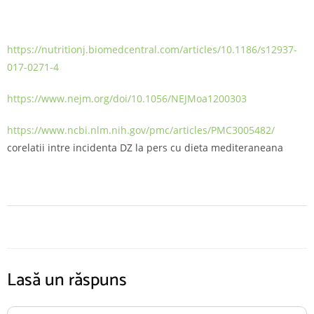
https://nutritionj.biomedcentral.com/articles/10.1186/s12937-
017-0271-4
https://www.nejm.org/doi/10.1056/NEJMoa1200303
https://www.ncbi.nlm.nih.gov/pmc/articles/PMC3005482/
corelatii intre incidenta DZ la pers cu dieta mediteraneana
Lasă un răspuns